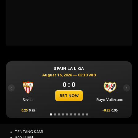
GA
SPAIN LA LIGA
2:30 WIB
August 16, 2026 — 00:30 W
0 : 0
Previous
Next
BET NOW
Rayo Vallecano
Alaves
-0.25
0.95
0.00
0.62
TENTANG KAMI
BANTUAN