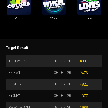
Colors
Wheel
Lines
Togel Result
TOTO WUHAN
08-08-2026
6301
HK SIANG
08-08-2026
2476
SG METRO
08-08-2026
4821
SYDNEY
08-08-2026
1377
MALAYSIA SIANG
08-08-2026
1986