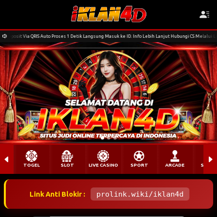
it Via QRIS Auto Proses 1 Detik Langsung Masuk ke ID. Info Lebih Lanjut Hubungi CS Melalui LiveCh
TOGEL
SLOT
LIVE CASINO
SPORT
ARCADE
SABU
Link Anti Blokir :
prolink.wiki/iklan4d