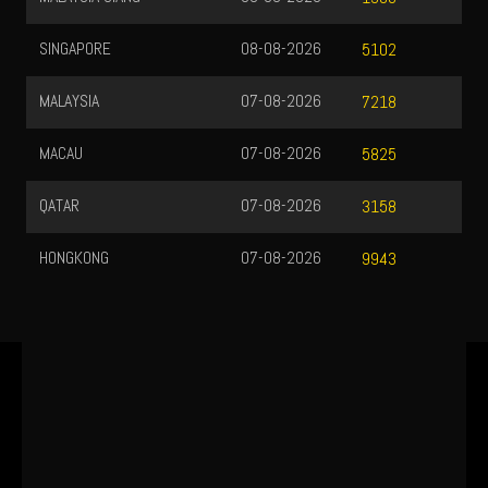
SINGAPORE
08-08-2026
5102
MALAYSIA
07-08-2026
7218
MACAU
07-08-2026
5825
QATAR
07-08-2026
3158
HONGKONG
07-08-2026
9943