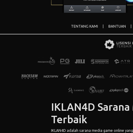
TENTANG KAMI
|
BANTUAN
|
IKLAN4D
Sarana 
Terbaik
IKLAN4D adalah sarana media game online yang m