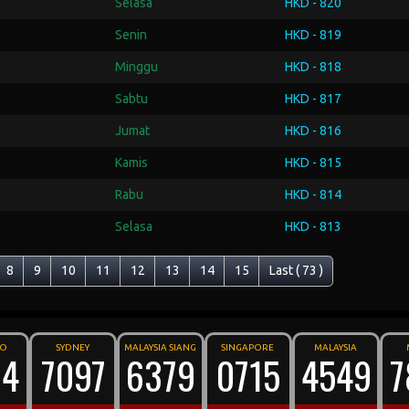
Selasa
HKD - 820
Senin
HKD - 819
Minggu
HKD - 818
Sabtu
HKD - 817
Jumat
HKD - 816
Kamis
HKD - 815
Rabu
HKD - 814
Selasa
HKD - 813
8
9
10
11
12
13
14
15
Last ( 73 )
RO
SYDNEY
MALAYSIA SIANG
SINGAPORE
MALAYSIA
14
7097
6379
0715
4549
7