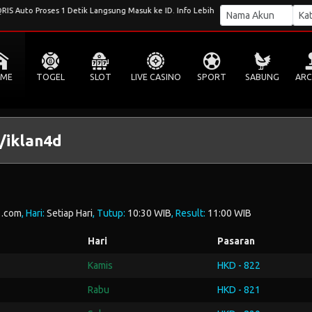
to Proses 1 Detik Langsung Masuk ke ID. Info Lebih Lanjut Hubungi CS Melalui Liv
ME
TOGEL
SLOT
LIVE CASINO
SPORT
SABUNG
ARC
i/iklan4d
1.com
, Hari:
Setiap Hari
, Tutup:
10:30 WIB
, Result:
11:00 WIB
Hari
Pasaran
Kamis
HKD - 822
Rabu
HKD - 821