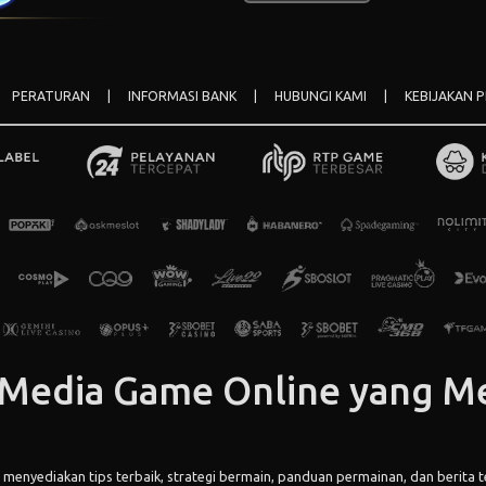
PERATURAN
|
INFORMASI BANK
|
HUBUNGI KAMI
|
KEBIJAKAN P
Media Game Online yang Me
enyediakan tips terbaik, strategi bermain, panduan permainan, dan berita te