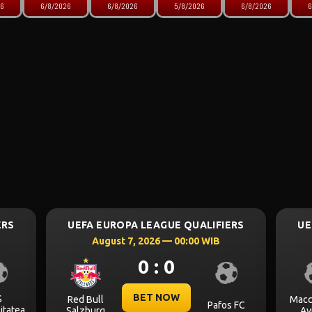
26
6/8/2026
6/8/2026
5/8/2026
6/8/2026
6
UEFA EUROPA LEAGUE QUALIFIERS
UEFA EUROPA LE
August 7, 2026 — 02:00 WIB
August 7, 20
0 : 0
0 
BET NOW
BET
Heart of
Benfica
PAOK
Midlothian