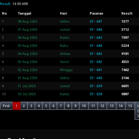
Result:
14:00 WIB
No
Tanggal
Hari
Pasaran
Result
1
08 Aug 2026
Sabtu
SY - 647
1377
2
07 Aug 2026
Jumat
SY - 646
3712
3
06 Aug 2026
Kamis
SY - 645
7097
4
05 Aug 2026
Rabu
SY - 644
5224
5
04 Aug 2026
Selasa
SY - 643
9181
6
03 Aug 2026
Senin
SY - 642
4353
7
02 Aug 2026
Minggu
SY - 641
7462
8
01 Aug 2026
Sabtu
SY - 640
2166
9
31 Jul 2026
Jumat
SY - 639
6601
10
30 Jul 2026
Kamis
SY - 638
0887
First
1
2
3
4
5
6
7
8
9
10
11
12
13
14
15
(
)