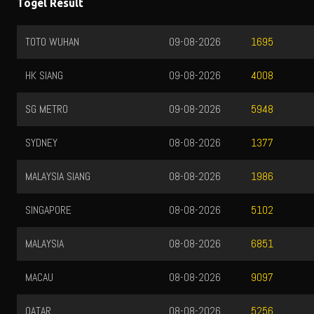
Togel Result
TOTO WUHAN
09-08-2026
1695
HK SIANG
09-08-2026
4008
SG METRO
09-08-2026
5948
SYDNEY
08-08-2026
1377
MALAYSIA SIANG
08-08-2026
1986
SINGAPORE
08-08-2026
5102
MALAYSIA
08-08-2026
6851
MACAU
08-08-2026
9097
QATAR
08-08-2026
5256