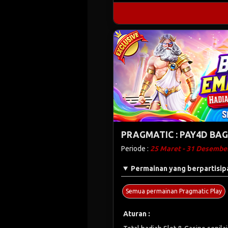
PRAGMATIC : PAY4D BAG
Periode :
25 Maret - 31 Desembe
Permainan yang berpartisip
Semua permainan Pragmatic Play
Aturan :