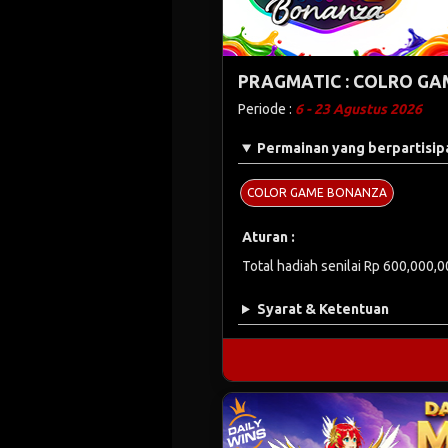
PRAGMATIC : COLRO GA
Periode :
6 - 23 Agustus 2026
Permainan yang berpartisip
COLOR GAME BONANZA
Aturan :
Total hadiah senilai Rp 600,000,0
Syarat & Ketentuan