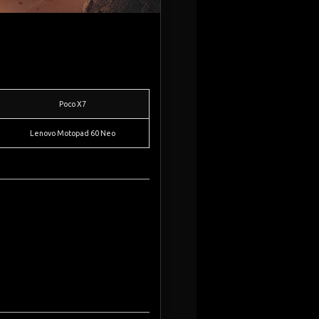
Poco X7
Lenovo Motopad 60 Neo