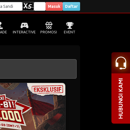
ima Kasih
IKLAN4D Menyediakan Deposit Via QRIS Auto Proses 1 Detik L
Masuk
Daftar
ADE
INTERACTIVE
PROMOSI
EVENT