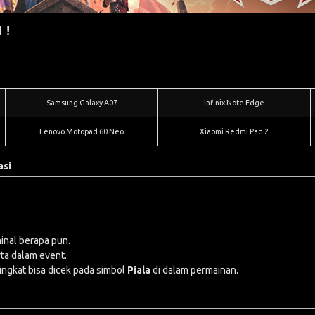
 !
Samsung Galaxy A07
Infinix Note Edge
Lenovo Motopad 60 Neo
Xiaomi Redmi Pad 2
asi
inal berapa pun.
rta dalam event.
ngkat bisa dicek pada simbol
Piala
di dalam permainan.