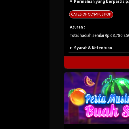
Permainan yang berpartisip
GATES OF OLYMPUS POP
Aturan :
Total hadiah senilai Rp 68,780,25
Syarat & Ketentuan