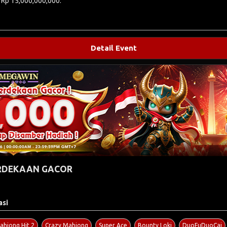
i Rp 15,000,000,000.
Detail Event
ERDEKAAN GACOR
asi
ahjong Hit 2
Crazy Mahjong
Super Ace
Bounty Loki
DuoFuDuoCai