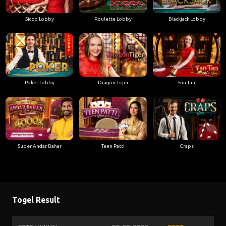
Sicbo Lobby
Roulette Lobby
Blackjack Lobby
Poker Lobby
Dragon Tiger
Fan Tan
Super Andar Bahar
Teen Patti
Craps
Togel Result