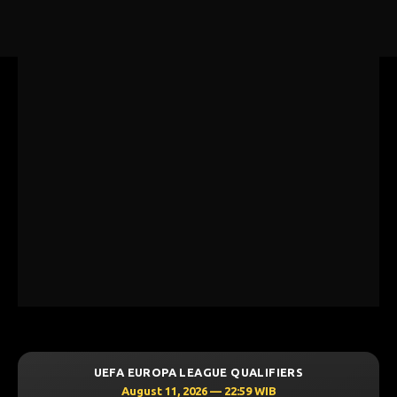
AGUE QUALIFIERS
SPAIN LA LI
26 — 22:59 WIB
August 16, 2026 — 0