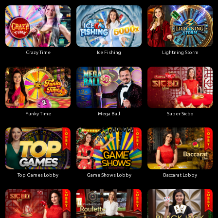
Crazy Time
Ice Fishing
Lightning Storm
Funky Time
Mega Ball
Super Sicbo
Top Games Lobby
Game Shows Lobby
Baccarat Lobby